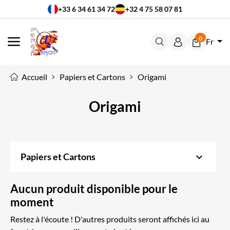
+33 6 34 61 34 72
+32 4 75 58 07 81
0
Fr
MENU
Accueil
Papiers et Cartons
Origami
Origami
keyboard_arrow_down
Papiers et Cartons
Aucun produit disponible pour le
moment
Restez à l'écoute ! D'autres produits seront affichés ici au