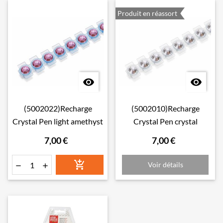
Produit en réassort


(5002022)Recharge
(5002010)Recharge
Crystal Pen light amethyst
Crystal Pen crystal
7,00 €
7,00 €

Voir détails

