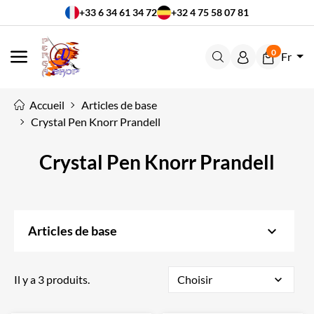
+33 6 34 61 34 72
+32 4 75 58 07 81
0
Fr
MENU
Accueil
Articles de base
Crystal Pen Knorr Prandell
Crystal Pen Knorr Prandell
keyboard_arrow_down
Articles de base
Il y a 3 produits.
Choisir
expand_more