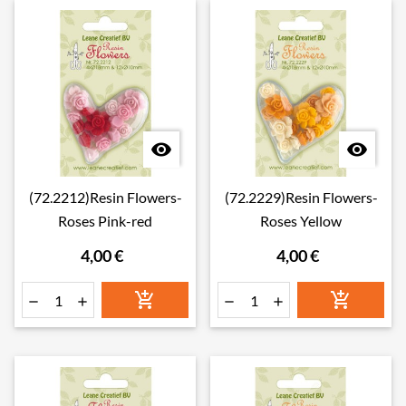


(72.2212)Resin Flowers-
(72.2229)Resin Flowers-
Roses Pink-red
Roses Yellow
4,00 €
4,00 €





