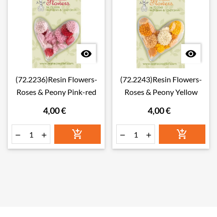


(72.2236)Resin Flowers-
(72.2243)Resin Flowers-
Roses & Peony Pink-red
Roses & Peony Yellow
4,00 €
4,00 €





