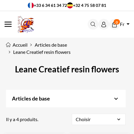
+33 6 34 61 34 72
+32 4 75 58 07 81
0
Fr
MENU
Accueil
Articles de base
Leane Creatief resin flowers
Leane Creatief resin flowers
keyboard_arrow_down
Articles de base
Il y a 4 produits.
Choisir
expand_more