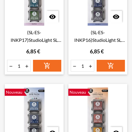


(SL-ES-
(SL-ES-
INKP17)StudioLight SL
INKP16)StudioLight SL
Water-reactive Ink Pads
Water-reactive Ink Pads
6,85 €
6,85 €
Pastels Essentials Tools
Purples Essentials Tools
nr.17
nr.16






Nouveau
Nouveau