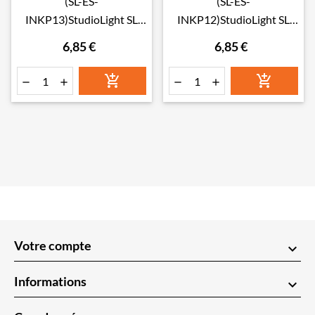
(SL-ES-
(SL-ES-
INKP13)StudioLight SL
INKP12)StudioLight SL
Water-reactive Ink Pads
Water-reactive Ink Pads
6,85 €
6,85 €
Greens Essentials Tools
Browns Essentials Tools
nr.13
nr.12






Votre compte
keyboard_arrow_down
Informations
keyboard_arrow_down