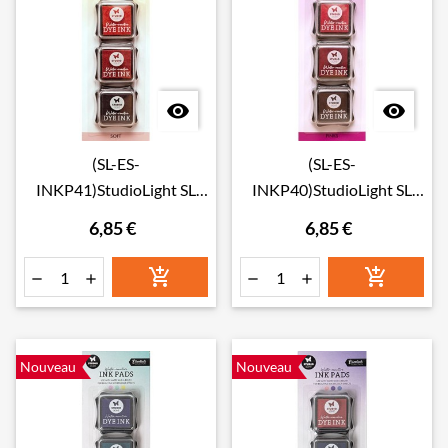


(SL-ES-
(SL-ES-
INKP41)StudioLight SL
INKP40)StudioLight SL
Water-reactive Ink Pads
Water-reactive Ink Pads
6,85 €
6,85 €
Soft Essentials nr. 41
Pinks Essentials nr. 40






Nouveau
Nouveau