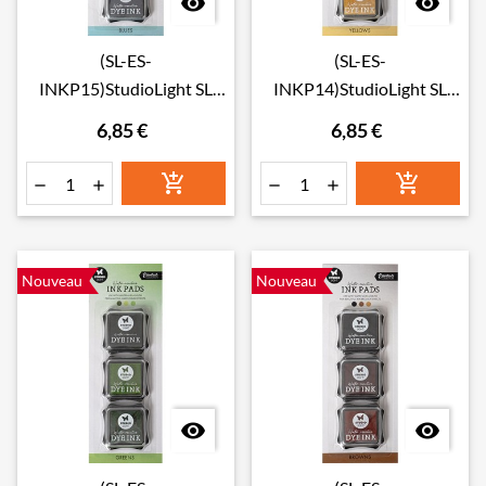


(SL-ES-
(SL-ES-
INKP15)StudioLight SL
INKP14)StudioLight SL
Water-reactive Ink Pads
Water-reactive Ink Pads
6,85 €
6,85 €
Blues Essentials Tools
Yellows Essentials Tools
nr.15
nr.14






Nouveau
Nouveau

