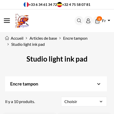
+33 6 34 61 34 72
+32 4 75 58 07 81
0
Fr
MENU
Accueil
Articles de base
Encre tampon
Studio light ink pad
Studio light ink pad
keyboard_arrow_down
Encre tampon
Il y a 10 produits.
Choisir
expand_more