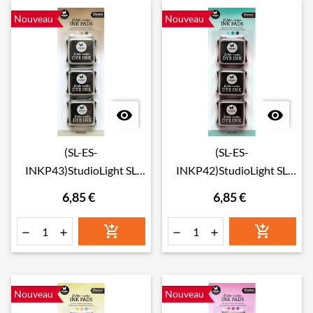
Nouveau
Nouveau


(SL-ES-
(SL-ES-
INKP43)StudioLight SL
INKP42)StudioLight SL
Water-reactive Ink Pads
Water-reactive Ink Pads
6,85 €
6,85 €
Wood Essentials nr. 43
Mints Essentials nr. 42






Nouveau
Nouveau