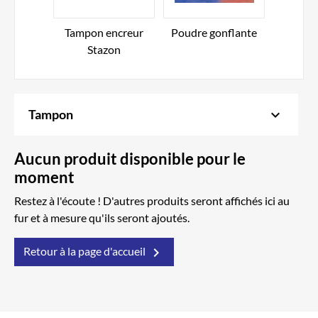
Tampon encreur
Poudre gonflante
Poud
Stazon
ta
keyboard_arrow_down
Tampon
Aucun produit disponible pour le
moment
Restez à l'écoute ! D'autres produits seront affichés ici au
fur et à mesure qu'ils seront ajoutés.

Retour à la page d'accueil