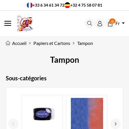
+33 6 34 61 34 72
+32 4 75 58 07 81
0
Fr
MENU
Accueil
Papiers et Cartons
Tampon
Tampon
Sous-catégories