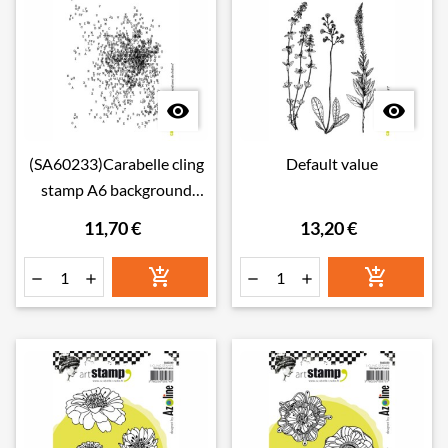


(SA60233)Carabelle cling
Default value
stamp A6 background
avec des lettres
11,70 €
13,20 €





