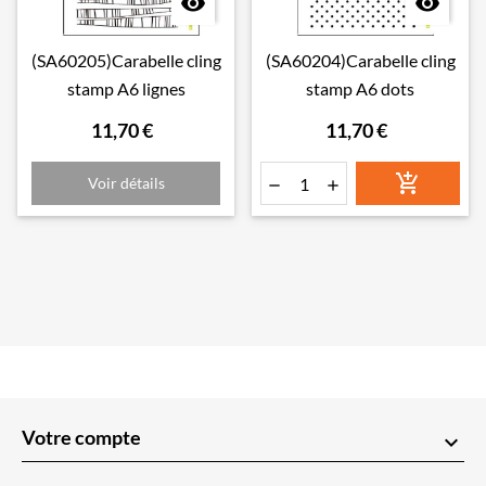


(SA60205)Carabelle cling
(SA60204)Carabelle cling
stamp A6 lignes
stamp A6 dots
11,70 €
11,70 €

Voir détails


Votre compte
keyboard_arrow_down