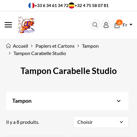
+33 6 34 61 34 72
+32 4 75 58 07 81
0
Fr
MENU
Accueil
Papiers et Cartons
Tampon
Tampon Carabelle Studio
Tampon Carabelle Studio
keyboard_arrow_down
Tampon
Il y a 8 produits.
Choisir
expand_more