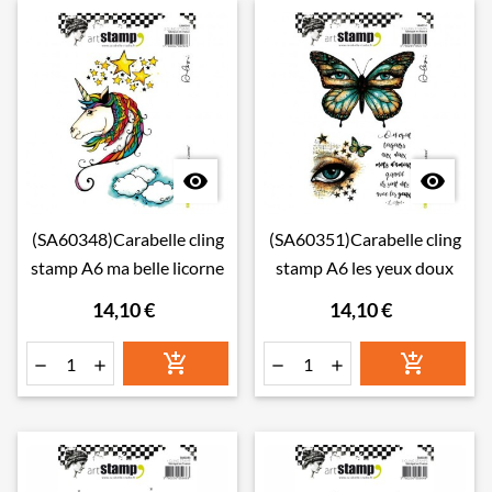


(SA60348)Carabelle cling
(SA60351)Carabelle cling
stamp A6 ma belle licorne
stamp A6 les yeux doux
14,10 €
14,10 €





