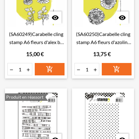


(SA60249)Carabelle cling
(SA60250)Carabelle cling
stamp A6 fleurs d'alex by
stamp A6 fleurs d'azoline
Azoline
les pomponett
15,00 €
13,75 €






Produit en réassort