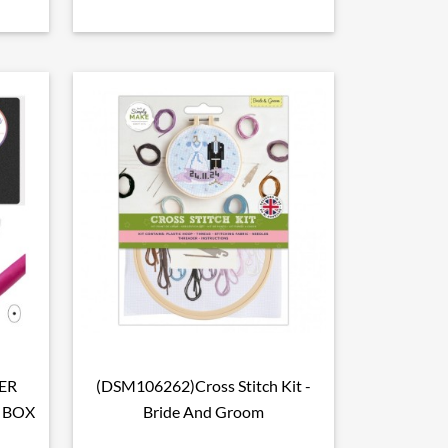
ER
(DSM106262)Cross Stitch Kit -

Aperçu rapide
L BOX
Bride And Groom