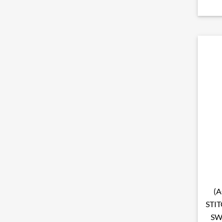
(
STI
SW