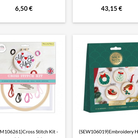
PACK
6,50 €
43,15 €
M106261)Cross Stitch Kit -
(SEW106019)Embroidery 

Aperçu rapide

Aperçu rapide