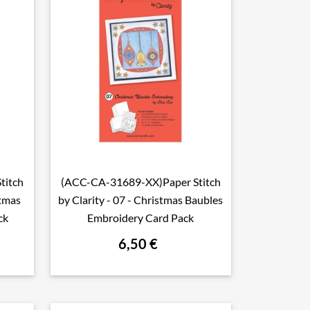
titch
(ACC-CA-31689-XX)Paper Stitch

Aperçu rapide
stmas
by Clarity - 07 - Christmas Baubles
ck
Embroidery Card Pack
6,50 €