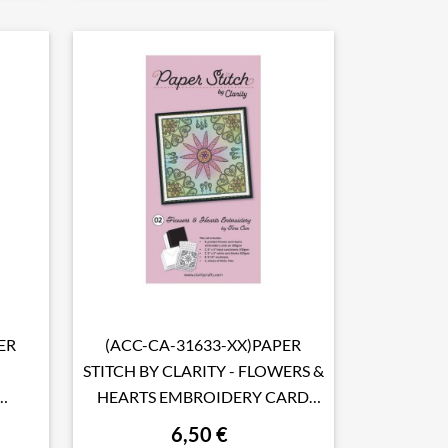
ER
(ACC-CA-31633-XX)PAPER

Aperçu rapide
STITCH BY CLARITY - FLOWERS &
HEARTS EMBROIDERY CARD
CK
PACK
6,50 €