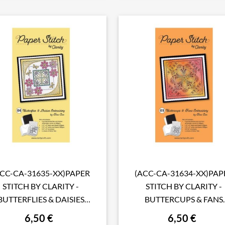
ACC-CA-31635-XX)PAPER
(ACC-CA-31634-XX)PAP

Aperçu rapide

Aperçu rapide
STITCH BY CLARITY -
STITCH BY CLARITY -
BUTTERFLIES & DAISIES
BUTTERCUPS & FANS
MBROIDERY CARD PACK
EMBROIDERY CARD PA
6,50 €
6,50 €