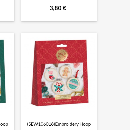
3,80 €
Hoop
(SEW106018)Embroidery Hoop

Aperçu rapide