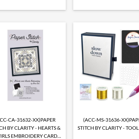
ACC-CA-31632-XX)PAPER
(ACC-MS-31636-XX)PAP

Aperçu rapide

Aperçu rapide
TCH BY CLARITY - HEARTS &
STITCH BY CLARITY - TOO
IRLS EMBROIDERY CARD