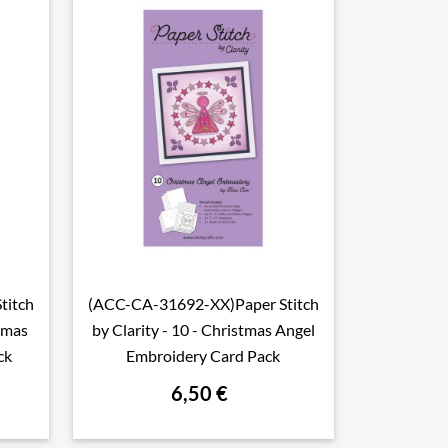
titch
(ACC-CA-31692-XX)Paper Stitch

Aperçu rapide
stmas
by Clarity - 10 - Christmas Angel
ck
Embroidery Card Pack
6,50 €