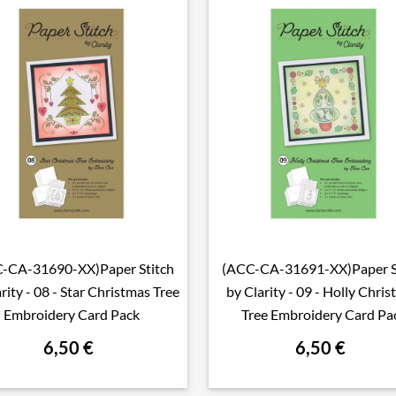
-CA-31690-XX)Paper Stitch
(ACC-CA-31691-XX)Paper S

Aperçu rapide

Aperçu rapide
rity - 08 - Star Christmas Tree
by Clarity - 09 - Holly Chri
Embroidery Card Pack
Tree Embroidery Card Pa
6,50 €
6,50 €