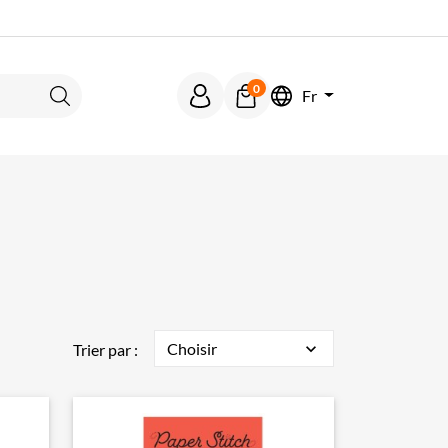
0
Fr
Rechercher
Choisir
expand_more
Trier par :