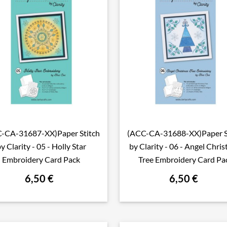
-CA-31687-XX)Paper Stitch
(ACC-CA-31688-XX)Paper S

Aperçu rapide

Aperçu rapide
y Clarity - 05 - Holly Star
by Clarity - 06 - Angel Chri
Embroidery Card Pack
Tree Embroidery Card Pa
6,50 €
6,50 €