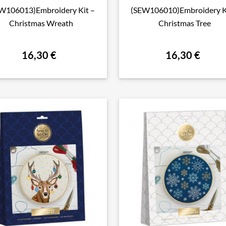
W106013)Embroidery Kit –
(SEW106010)Embroidery K

Aperçu rapide

Aperçu rapide
Christmas Wreath
Christmas Tree
16,30 €
16,30 €