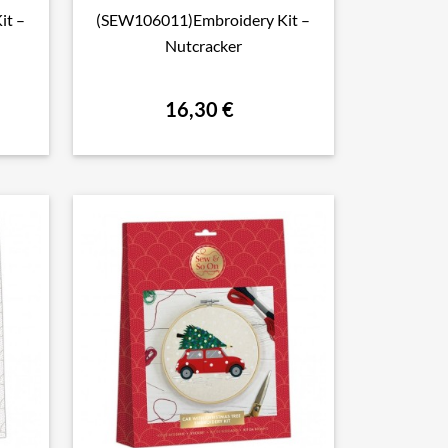
it –
(SEW106011)Embroidery Kit –

Aperçu rapide
Nutcracker
16,30 €