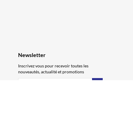
Newsletter
Inscrivez vous pour recevoir toutes les
nouveautés, actualité et promotions
S’abonner
Vous pouvez vous désinscrire à tout moment.
Vous trouverez pour cela nos informations de
contact dans les conditions d'utilisation du
site.