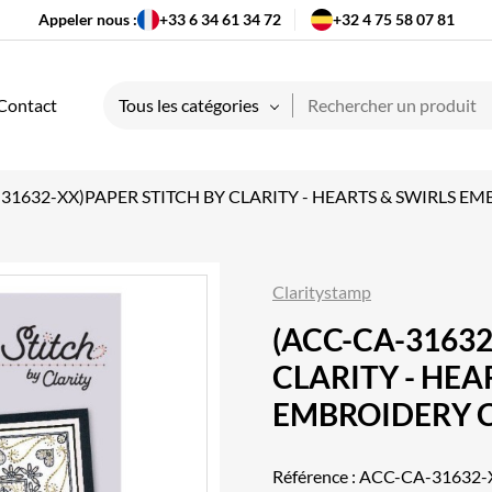
Appeler nous :
+33 6 34 61 34 72
+32 4 75 58 07 81
Contact
Tous les catégories
31632-XX)PAPER STITCH BY CLARITY - HEARTS & SWIRLS 
Claritystamp
(ACC-CA-31632
CLARITY - HEA
EMBROIDERY 
Référence :
ACC-CA-31632-