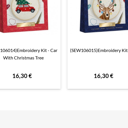
106014)Embroidery Kit - Car
(SEW106015)Embroidery Kit 

Aperçu rapide

Aperçu rapide
With Christmas Tree
16,30 €
16,30 €