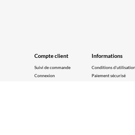
Compte client
Informations
Suivi de commande
Conditions d'utilisatio
Connexion
Paiement sécurisé
Créez votre compte
Nous contacter
Plan du site