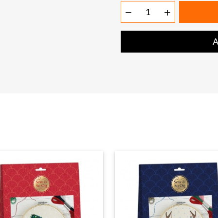


A