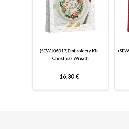
(SEW106013)Embroidery Kit –
(SEW

Aperçu rapide
Christmas Wreath
16,30 €