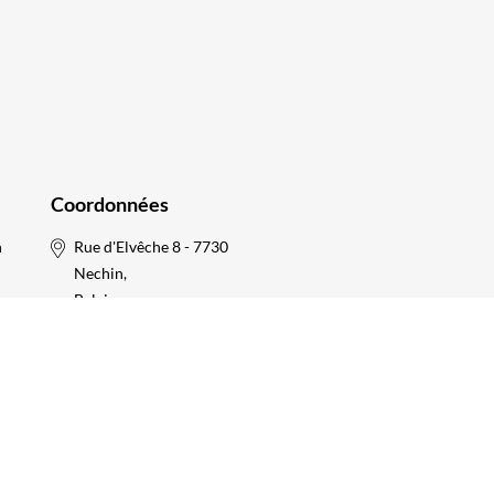
Coordonnées
n
Rue d'Elvêche 8 - 7730
Nechin,
Belgique
Belgique +32 4 75 58 07
81
France +33 6 34 61 34
72