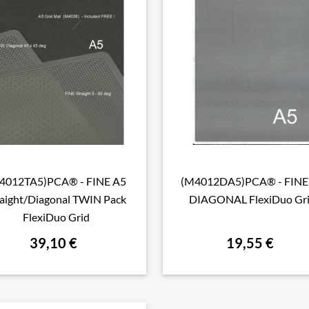
4012TA5)PCA® - FINE A5
(M4012DA5)PCA® - FINE

Aperçu rapide

Aperçu rapide
raight/Diagonal TWIN Pack
DIAGONAL FlexiDuo Gr
FlexiDuo Grid
39,10 €
19,55 €