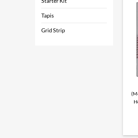
Starter Kit
Tapis
Grid Strip
(M
H