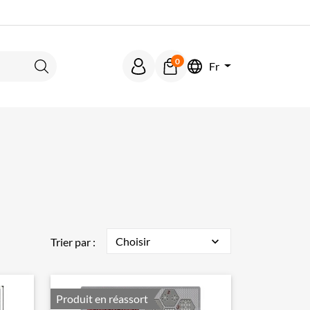
0
Fr
Rechercher
Choisir
expand_more
Trier par :
Produit en réassort