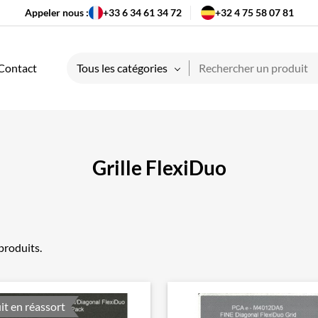
Appeler nous :
+33 6 34 61 34 72
+32 4 75 58 07 81
Contact
Tous les catégories
Grille FlexiDuo
 produits.
it en réassort