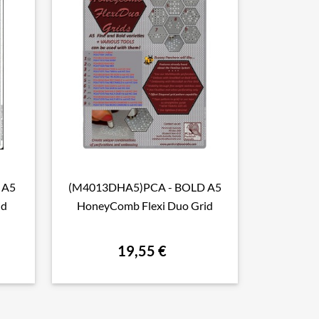
 A5
(M4013DHA5)PCA - BOLD A5

Aperçu rapide
id
HoneyComb Flexi Duo Grid
19,55 €