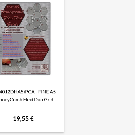
4012DHA5)PCA - FINE A5

Aperçu rapide
oneyComb Flexi Duo Grid
19,55 €