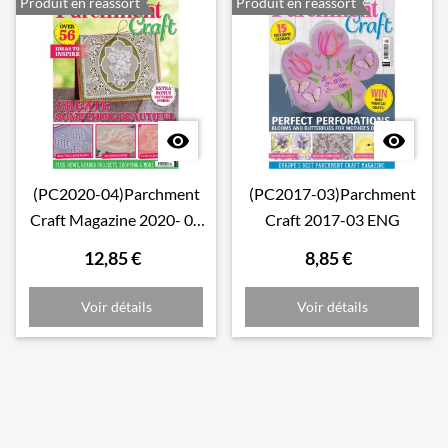
Produit en réassort
Produit en réassort


(PC2020-04)Parchment
(PC2017-03)Parchment
Craft Magazine 2020- 04
Craft 2017-03 ENG
July August ENG
12,85 €
8,85 €
Voir détails
Voir détails