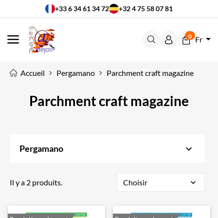
+33 6 34 61 34 72
+32 4 75 58 07 81
0
Fr
MENU
Accueil
Pergamano
Parchment craft magazine
Parchment craft magazine
keyboard_arrow_down
Pergamano
Il y a 2 produits.
Choisir
expand_more