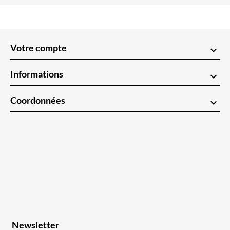
Votre compte
keyboard_arrow_down
Informations
keyboard_arrow_down
Coordonnées
keyboard_arrow_down
Newsletter