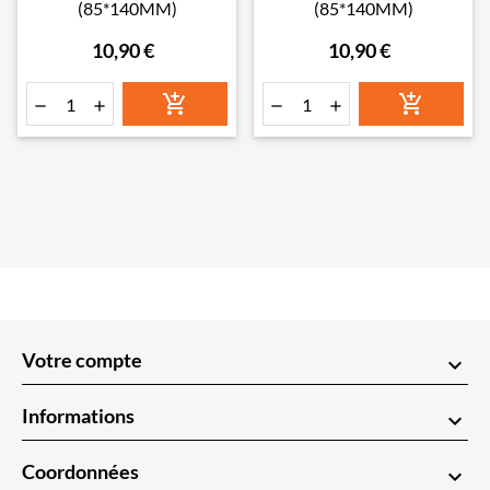
(85*140MM)
(85*140MM)
10,90 €
10,90 €






Votre compte
keyboard_arrow_down
Informations
keyboard_arrow_down
Coordonnées
keyboard_arrow_down