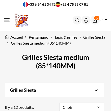
+33 6 34 61 34 72
+32 4 75 58 07 81
0
Fr
MENU
Accueil
Pergamano
Tapis & grilles
Grilles Siesta
Grilles Siesta medium (85*140MM)
Grilles Siesta medium
(85*140MM)
keyboard_arrow_down
Grilles Siesta
Il y a 12 produits.
Choisir
expand_more