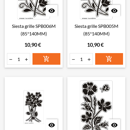


Siesta grille SPB006M
Siesta grille SPB005M
(85*140MM)
(85*140MM)
10,90 €
10,90 €







