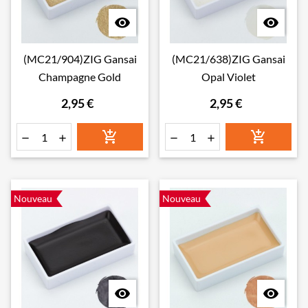


(MC21/904)ZIG Gansai
(MC21/638)ZIG Gansai
Champagne Gold
Opal Violet
2,95 €
2,95 €






Nouveau
Nouveau

