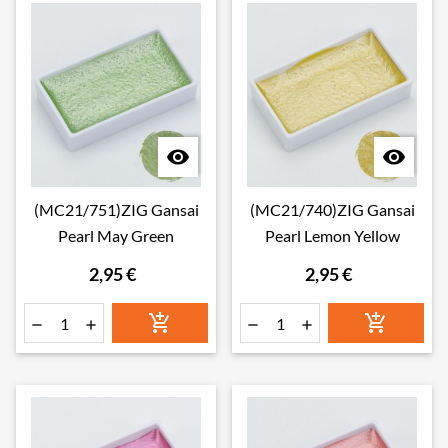


(MC21/751)ZIG Gansai
(MC21/740)ZIG Gansai
Pearl May Green
Pearl Lemon Yellow
2,95 €
2,95 €





