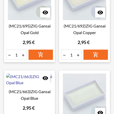


(MC21/695)ZIG Gansai
(MC21/692)ZIG Gansai
Opal Gold
Opal Copper
2,95 €
2,95 €







(MC21/663)ZIG Gansai
Opal Blue
2,95 €
