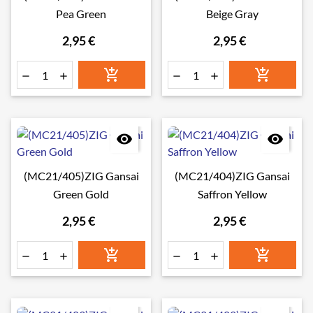
Pea Green
Beige Gray
2,95 €
2,95 €








(MC21/405)ZIG Gansai
(MC21/404)ZIG Gansai
Green Gold
Saffron Yellow
2,95 €
2,95 €





