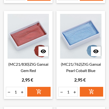


(MC21/830)ZIG Gansai
(MC21/762)ZIG Gansai
Gem Red
Pearl Cobalt Blue
2,95 €
2,95 €





