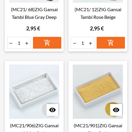
(MC21/ 68)ZIG Gansai
(MC21/ 12)ZIG Gansai
Tambi Blue Gray Deep
Tambi Rose Beige
2,95 €
2,95 €








(MC21/906)ZIG Gansai
(MC21/901)ZIG Gansai