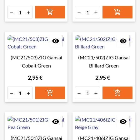








(MC21/503)ZIG Gansai
(MC21/502)ZIG Gansai
Cobalt Green
Billiard Green
2,95 €
2,95 €








(MC21/501)ZIG Gansai
(MC21/406)ZIG Gansai