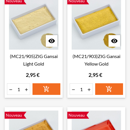
Nouveau
Nouveau


(MC21/905)ZIG Gansai
(MC21/903)ZIG Gansai
Light Gold
Yellow Gold
2,95 €
2,95 €






Nouveau
Nouveau