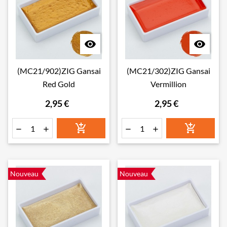


(MC21/902)ZIG Gansai
(MC21/302)ZIG Gansai
Red Gold
Vermillion
2,95 €
2,95 €






Nouveau
Nouveau