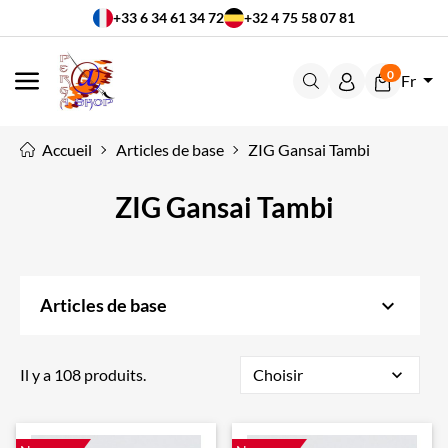
+33 6 34 61 34 72
+32 4 75 58 07 81
0
Fr
MENU
Accueil
Articles de base
ZIG Gansai Tambi
ZIG Gansai Tambi
keyboard_arrow_down
Articles de base
Il y a 108 produits.
Choisir
expand_more