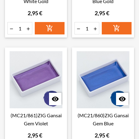
White Gold
Blue Gold
2,95 €
2,95 €








(MC21/861)ZIG Gansai
(MC21/860)ZIG Gansai
Gem Violet
Gem Blue
2,95 €
2,95 €