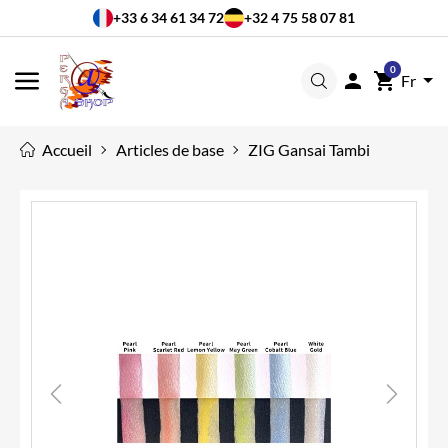
+33 6 34 61 34 72
+32 4 75 58 07 81
0

shopping_cart
Fr
MENU
Accueil
Articles de base
ZIG Gansai Tambi
Previous
Next