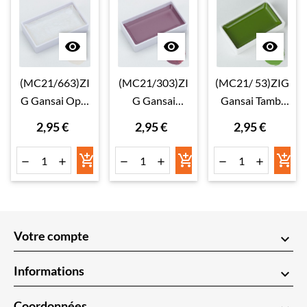



(MC21/663)ZI
(MC21/303)ZI
(MC21/ 53)ZIG
G Gansai Opal
G Gansai
Gansai Tambi
Blue
Mauve Taupe
Mid Green
2,95 €
2,95 €
2,95 €









Votre compte
keyboard_arrow_down
Informations
keyboard_arrow_down
Coordonnées