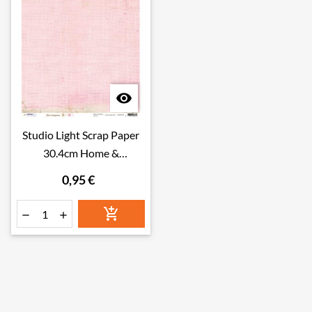

Studio Light Scrap Paper
30.4cm Home &
Happiness nr.04
0,95 €


