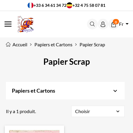
+33 6 34 61 34 72
+32 4 75 58 07 81
0
Fr
MENU
Accueil
Papiers et Cartons
Papier Scrap
Papier Scrap
keyboard_arrow_down
Papiers et Cartons
Il y a 1 produit.
Choisir
expand_more