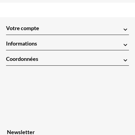
Votre compte
keyboard_arrow_down
Informations
keyboard_arrow_down
Coordonnées
keyboard_arrow_down
Newsletter