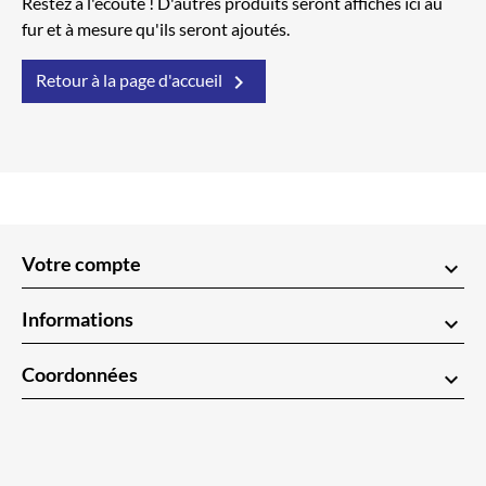
Restez à l'écoute ! D'autres produits seront affichés ici au
fur et à mesure qu'ils seront ajoutés.

Retour à la page d'accueil
Votre compte
keyboard_arrow_down
Informations
keyboard_arrow_down
Coordonnées
keyboard_arrow_down