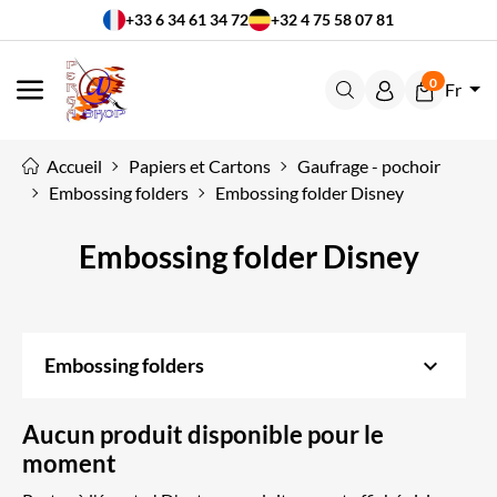
+33 6 34 61 34 72
+32 4 75 58 07 81
0
Fr
MENU
Accueil
Papiers et Cartons
Gaufrage - pochoir
Embossing folders
Embossing folder Disney
Embossing folder Disney
keyboard_arrow_down
Embossing folders
Aucun produit disponible pour le
moment