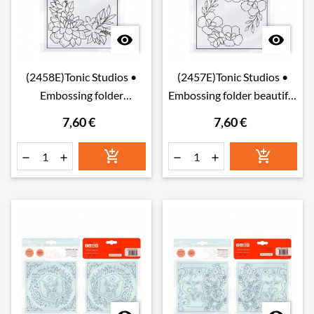


(2458E)Tonic Studios •
(2457E)Tonic Studios •
Embossing folder
Embossing folder beautiful
flourishing garden
blossom
7,60 €
7,60 €





