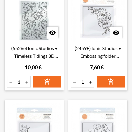


(5526e)Tonic Studios •
(2459E)Tonic Studios •
Timeless Tidings 3D
Embossing folder
Embossing Folder
botanical bloom
10,00 €
7,60 €
Mistletoe Shower





