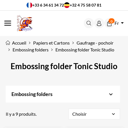
+33 6 34 61 34 72
+32 4 75 58 07 81
0
Fr
MENU
Accueil
Papiers et Cartons
Gaufrage - pochoir
Embossing folders
Embossing folder Tonic Studio
Embossing folder Tonic Studio
keyboard_arrow_down
Embossing folders
Il y a 9 produits.
Choisir
expand_more