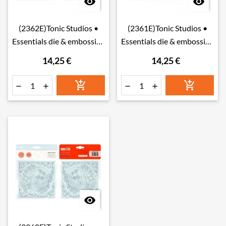


(2362E)Tonic Studios •
(2361E)Tonic Studios •
Essentials die & embossing
Essentials die & embossing
enchant wreath
flourishing vine
14,25 €
14,25 €






