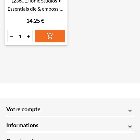
(2360E)Tonic Studios •
Essentials die & embossing
butterfly forest
14,25 €



Votre compte
keyboard_arrow_down
Informations
keyboard_arrow_down