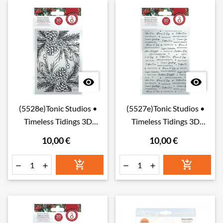


(5528e)Tonic Studios •
(5527e)Tonic Studios •
Timeless Tidings 3D
Timeless Tidings 3D
Embossing Folder
Embossing Folder
10,00 €
10,00 €
Pinecone Parade
Mistletoe Shower





