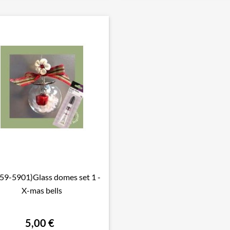
59-5901)Glass domes set 1 -

Aperçu rapide
X-mas bells
5,00 €