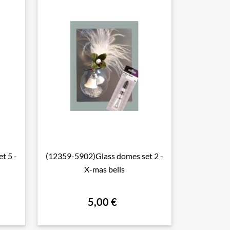
t 5 -
(12359-5902)Glass domes set 2 -

Aperçu rapide
X-mas bells
5,00 €