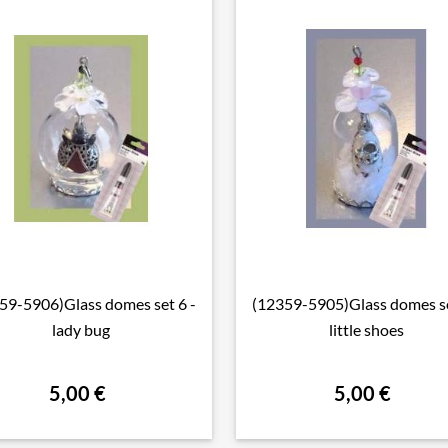
59-5906)Glass domes set 6 -
(12359-5905)Glass domes se

Aperçu rapide

Aperçu rapide
lady bug
little shoes
5,00 €
5,00 €