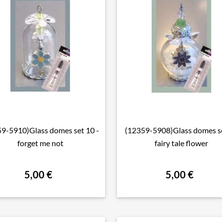
9-5910)Glass domes set 10 -
(12359-5908)Glass domes se

Aperçu rapide

Aperçu rapide
forget me not
fairy tale flower
5,00 €
5,00 €