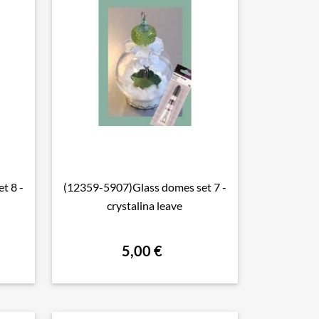
t 8 -
(12359-5907)Glass domes set 7 -

Aperçu rapide
crystalina leave
5,00 €