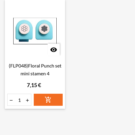

(FLP048)Floral Punch set
mini stamen 4
7,15 €


