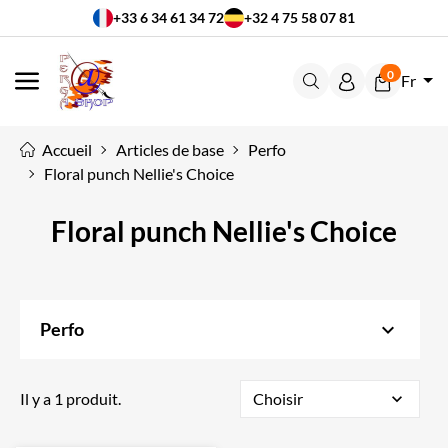
+33 6 34 61 34 72
+32 4 75 58 07 81
0
Fr
MENU
Accueil
Articles de base
Perfo
Floral punch Nellie's Choice
Floral punch Nellie's Choice
keyboard_arrow_down
Perfo
Il y a 1 produit.
Choisir
expand_more