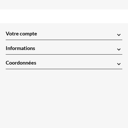
Votre compte
keyboard_arrow_down
Informations
keyboard_arrow_down
Coordonnées
keyboard_arrow_down