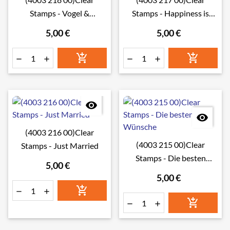
Stamps - Vogel &
Stamps - Happiness is
Schmetterling
homemade
5,00 €
5,00 €








(4003 216 00)Clear
(4003 215 00)Clear
Stamps - Just Married
Stamps - Die besten
5,00 €
Wünsche
5,00 €





