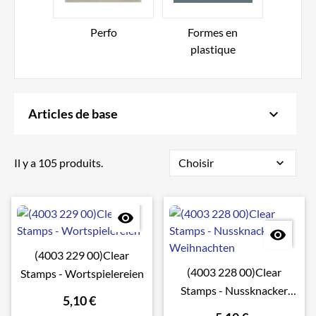
Perfo
Formes en
Emb
plastique
keyboard_arrow_down
Articles de base
Il y a 105 produits.
Choisir
expand_more


(4003 229 00)Clear
(4003 228 00)Clear
Stamps - Wortspielereien
Stamps - Nussknacker
5,10 €
Weihnachten