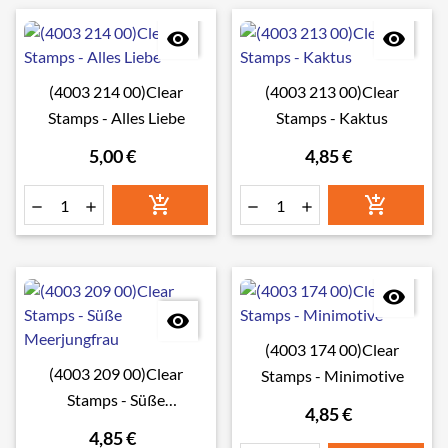


(4003 214 00)Clear
(4003 213 00)Clear
Stamps - Alles Liebe
Stamps - Kaktus
5,00 €
4,85 €








(4003 174 00)Clear
(4003 209 00)Clear
Stamps - Minimotive
Stamps - Süße
4,85 €
Meerjungfrau
4,85 €