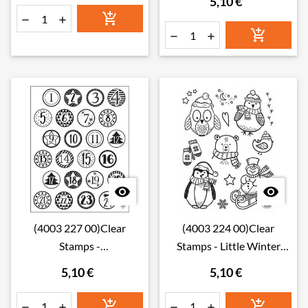
5,10 €








(4003 227 00)Clear
(4003 224 00)Clear
Stamps -
Stamps - Little Winter
Adventskalenderzahlen
Friends
5,10 €
5,10 €





