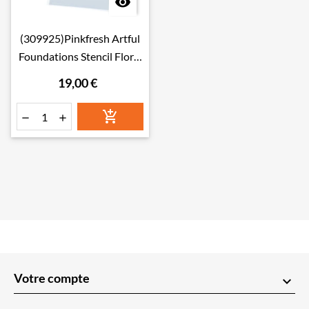

(309925)Pinkfresh Artful
Foundations Stencil Floral
Tale
19,00 €



Votre compte
keyboard_arrow_down