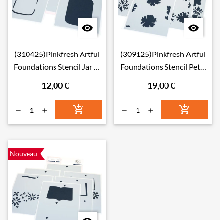


(310425)Pinkfresh Artful
(309125)Pinkfresh Artful
Foundations Stencil Jar of
Foundations Stencil Petal
Wishes
Pop
12,00 €
19,00 €






Nouveau