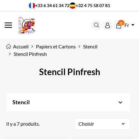
+33 6 34 61 34 72
+32 4 75 58 07 81
0
Fr
MENU
Accueil
Papiers et Cartons
Stencil
Stencil Pinfresh
Stencil Pinfresh
keyboard_arrow_down
Stencil
Il y a 7 produits.
Choisir
expand_more