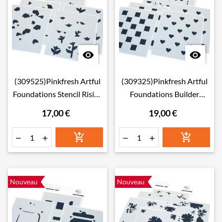


(309525)Pinkfresh Artful
(309325)Pinkfresh Artful
Foundations Stencil Rising
Foundations Builder
Wildflowers
Stencil Refined Grid
17,00 €
19,00 €






Nouveau
Nouveau