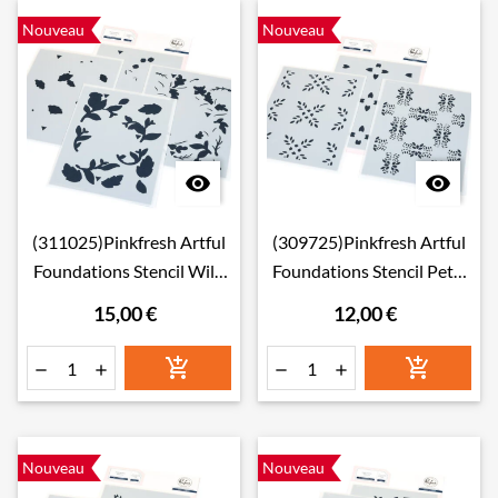
Nouveau
Nouveau


(311025)Pinkfresh Artful
(309725)Pinkfresh Artful
Foundations Stencil Wild
Foundations Stencil Petal
Meadow Wreath
Mosaic
15,00 €
12,00 €






Nouveau
Nouveau