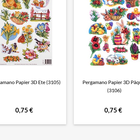
amano Papier 3D Ete (3105)
Pergamano Papier 3D Pâq

Aperçu rapide

Aperçu rapide
(3106)
0,75 €
0,75 €