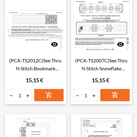


(PCA-TS2012C)See Thru
(PCA-TS2007C)See Thru
N Stitch Bookmark
N Stitch Snowflake
Challenge 1
Borders Bar
15,15 €
15,15 €





