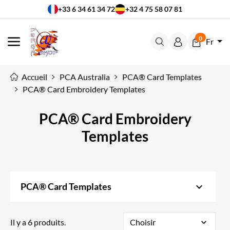
+33 6 34 61 34 72
+32 4 75 58 07 81
0
Fr
MENU
Accueil
PCA Australia
PCA® Card Templates
PCA® Card Embroidery Templates
PCA® Card Embroidery
Templates
keyboard_arrow_down
PCA® Card Templates
Il y a 6 produits.
Choisir
expand_more