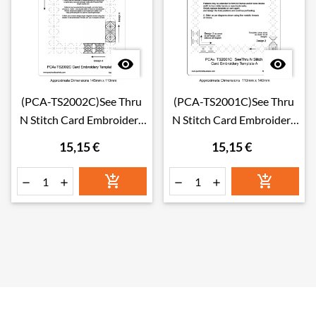


(PCA-TS2002C)See Thru
(PCA-TS2001C)See Thru
N Stitch Card Embroidery
N Stitch Card Embroidery
B
A
15,15 €
15,15 €





