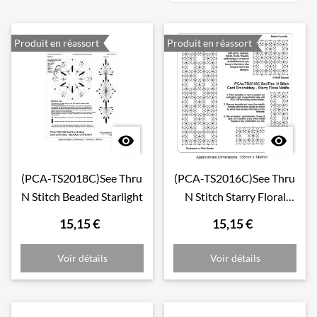
Produit en réassort
Produit en réassort


(PCA-TS2018C)See Thru
(PCA-TS2016C)See Thru
N Stitch Beaded Starlight
N Stitch Starry Floral
Motifs
15,15 €
15,15 €
Voir détails
Voir détails