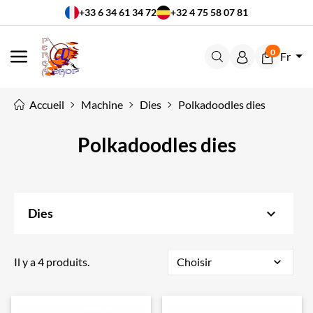
+33 6 34 61 34 72
+32 4 75 58 07 81
0
Fr
MENU
Accueil
Machine
Dies
Polkadoodles dies
Polkadoodles dies
keyboard_arrow_down
Dies
Il y a 4 produits.
Choisir
expand_more