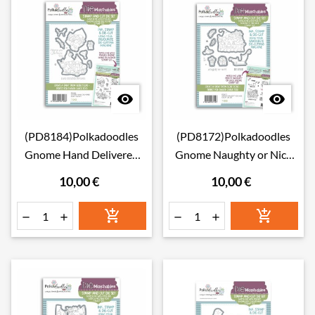


(PD8184)Polkadoodles
(PD8172)Polkadoodles
Gnome Hand Delivered
Gnome Naughty or Nice
Dies
Dies
10,00 €
10,00 €





