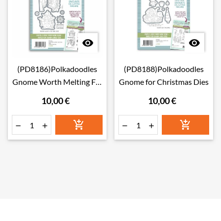


(PD8186)Polkadoodles
(PD8188)Polkadoodles
Gnome Worth Melting For
Gnome for Christmas Dies
Dies
10,00 €
10,00 €





