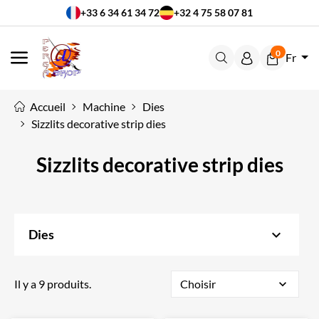
+33 6 34 61 34 72
+32 4 75 58 07 81
0
Fr
MENU
Accueil
Machine
Dies
Sizzlits decorative strip dies
Sizzlits decorative strip dies
keyboard_arrow_down
Dies
Il y a 9 produits.
Choisir
expand_more