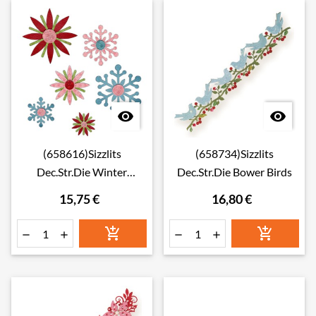


(658616)Sizzlits
(658734)Sizzlits
Dec.Str.Die Winter
Dec.Str.Die Bower Birds
Elements
15,75 €
16,80 €





