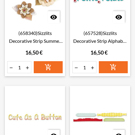


(658340)Sizzlits
(657528)Sizzlits
Decorative Strip Summer
Decorative Strip Alphabet
Florals
Die
16,50 €
16,50 €





