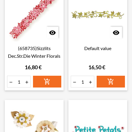


(658735)Sizzlits
Default value
Dec.Str.Die Winter Florals
16,80 €
16,50 €





