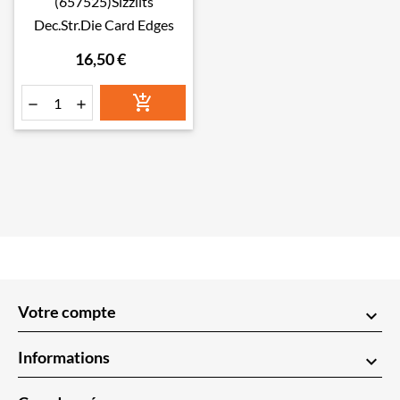
(657525)Sizzlits
Dec.Str.Die Card Edges
16,50 €



Votre compte
keyboard_arrow_down
Informations
keyboard_arrow_down