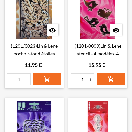


(1201/0023)Lin & Lene
(1201/0009)Lin & Lene
pochoir-fond étoiles
stencil - 4 modèles-4
oiseaux
11,95 €
15,95 €





