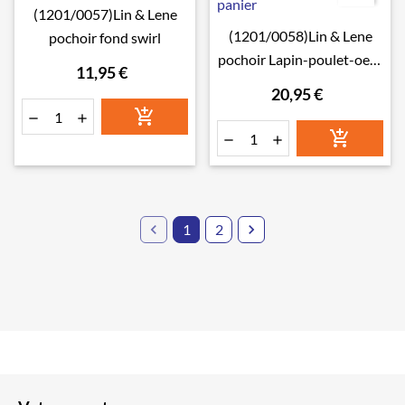
(1201/0057)Lin & Lene
(1201/0058)Lin & Lene
pochoir fond swirl
pochoir Lapin-poulet-oeuf
11,95 €
panier
20,95 €







1
2
