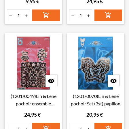
9,95 €
24,95 €








(1201/0049)Lin & Lene
(1201/0070)Lin & Lene
pochoir ensemble
pochoir Set (3st) papillon
(2pcs)+2 pochoirs lâches
24,95 €
20,95 €

