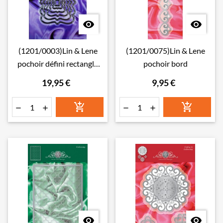


(1201/0003)Lin & Lene
(1201/0075)Lin & Lene
pochoir défini rectangle
pochoir bord
(6st)
19,95 €
9,95 €







