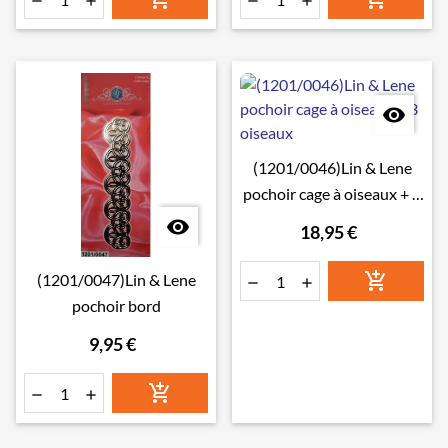





(1201/0046)Lin & Lene
pochoir cage à oiseaux + 3
oiseaux

18,95 €

(1201/0047)Lin & Lene


pochoir bord
9,95 €


