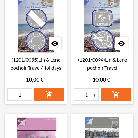


(1201/0095)Lin & Lene
(1201/0094)Lin & Lene
pochoir Travel/Holidays
pochoir Travel
10,00 €
10,00 €





