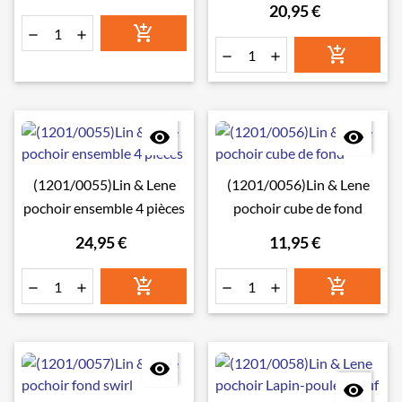
20,95 €








(1201/0055)Lin & Lene
(1201/0056)Lin & Lene
pochoir ensemble 4 pièces
pochoir cube de fond
24,95 €
11,95 €







