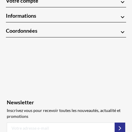
Votre compte
keyboard_arrow_down
Informations
keyboard_arrow_down
Coordonnées
keyboard_arrow_down
Newsletter
Inscrivez vous pour recevoir toutes les nouveautés, actualité et
promotions
S’abo