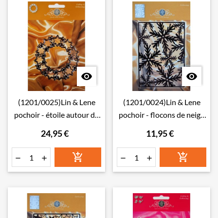


(1201/0025)Lin & Lene
(1201/0024)Lin & Lene
pochoir - étoile autour de
pochoir - flocons de neige
Noël
fond
24,95 €
11,95 €





