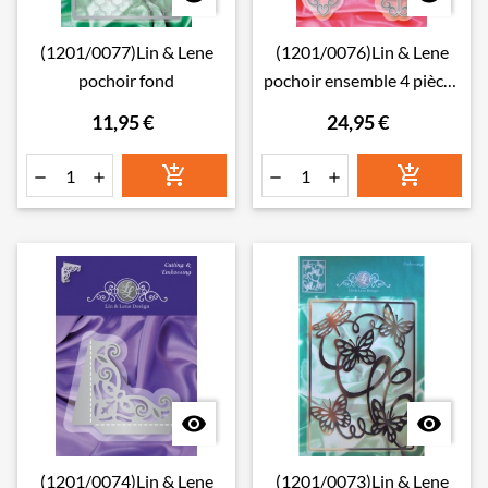
(1201/0077)Lin & Lene
(1201/0076)Lin & Lene
pochoir fond
pochoir ensemble 4 pièces
cœur
11,95 €
24,95 €








(1201/0074)Lin & Lene
(1201/0073)Lin & Lene