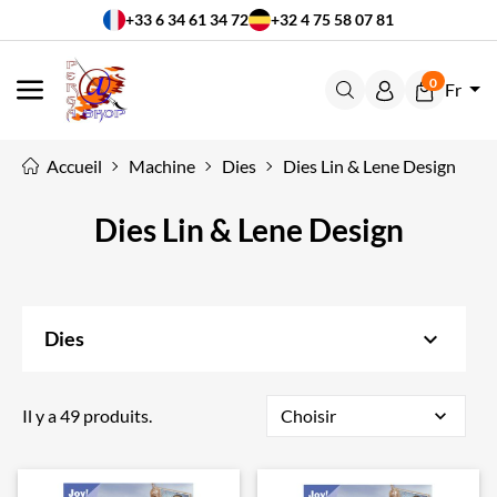
+33 6 34 61 34 72
+32 4 75 58 07 81
0
Fr
MENU
Accueil
Machine
Dies
Dies Lin & Lene Design
Dies Lin & Lene Design
keyboard_arrow_down
Dies
Il y a 49 produits.
Choisir
expand_more