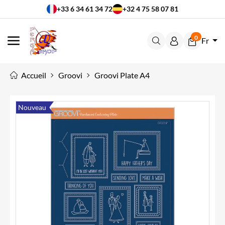
+33 6 34 61 34 72
+32 4 75 58 07 81
0
Fr
MENU
Accueil
Groovi
Groovi Plate A4
Nouveau