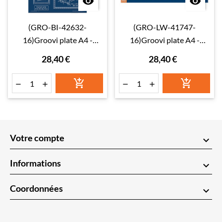


(GRO-BI-42632-
(GRO-LW-41747-
16)Groovi plate A4 -
16)Groovi plate A4 -
Picture This: Little SHAC
LINDA'S IT'S A WRAP! -
28,40 €
28,40 €
Birds
FOLDED BELLS






Votre compte
keyboard_arrow_down
Informations
keyboard_arrow_down
Coordonnées
keyboard_arrow_down