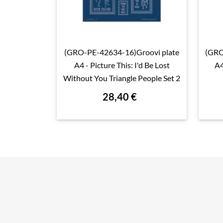
(GRO-PE-42634-16)Groovi plate
(GRO

Aperçu rapide
A4 - Picture This: I'd Be Lost
A4
Without You Triangle People Set 2
28,40 €