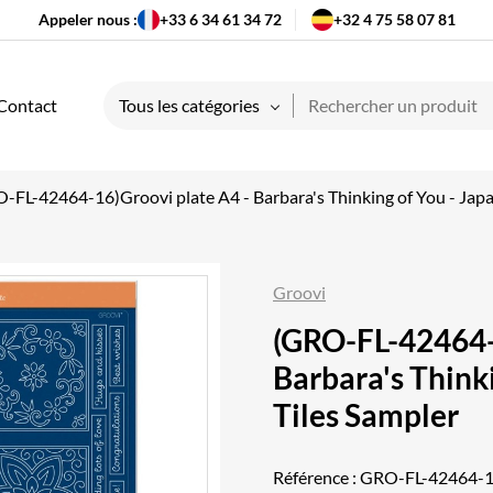
Appeler nous :
+33 6 34 61 34 72
+32 4 75 58 07 81
Contact
Tous les catégories
-FL-42464-16)Groovi plate A4 - Barbara's Thinking of You - Japa
Groovi
(GRO-FL-42464-
Barbara's Thinki
Tiles Sampler
Référence :
GRO-FL-42464-