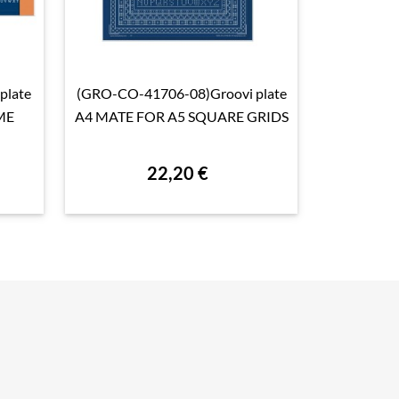
plate
(GRO-CO-41706-08)Groovi plate
(GRO-WO-4

Aperçu rapide

ME
A4 MATE FOR A5 SQUARE GRIDS
A4 - O
22,20 €