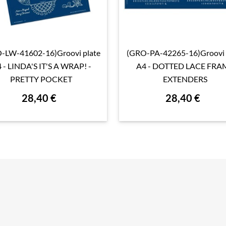
-LW-41602-16)Groovi plate
(GRO-PA-42265-16)Groovi 

Aperçu rapide

Aperçu rapide
 - LINDA'S IT'S A WRAP! -
A4 - DOTTED LACE FRA
PRETTY POCKET
EXTENDERS
28,40 €
28,40 €