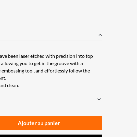
have been laser etched with precision into top
y allowing you to get in the groove with a
embossing tool, and effortlessly follow the
nt.
and clean.
Ajouter au panier