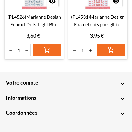


(PL4526)Marianne Design
(PL4531)Marianne Design
Enamel Dots, Light Blue
Enamel dots pink glitter
glitter
3,60 €
3,95 €






Votre compte
keyboard_arrow_down
Informations
keyboard_arrow_down
Coordonnées
keyboard_arrow_down