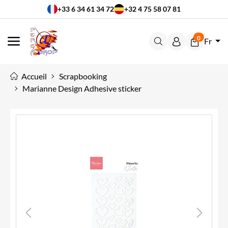
+33 6 34 61 34 72
+32 4 75 58 07 81
0
Fr
MENU
Accueil
Scrapbooking
Marianne Design Adhesive sticker
Previous
Next