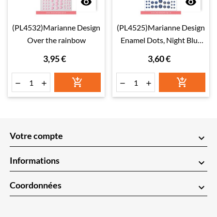


(PL4532)Marianne Design
(PL4525)Marianne Design
Over the rainbow
Enamel Dots, Night Blue
glitter
3,95 €
3,60 €






Votre compte
keyboard_arrow_down
Informations
keyboard_arrow_down
Coordonnées
keyboard_arrow_down