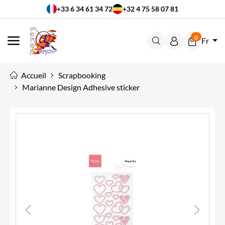
+33 6 34 61 34 72
+32 4 75 58 07 81
0
Fr
MENU
Accueil
Scrapbooking
Marianne Design Adhesive sticker
Previous
Next