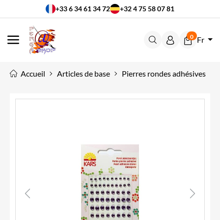
+33 6 34 61 34 72
+32 4 75 58 07 81
0
Fr
MENU
Accueil
Articles de base
Pierres rondes adhésives
Previous
Next