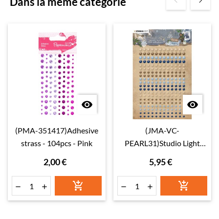
Dans la même catégorie


(PMA-351417)Adhesive
(JMA-VC-
strass - 104pcs - Pink
PEARL31)Studio Light
Browns & blues Vintage
2,00 €
5,95 €
Christmas nr.31





