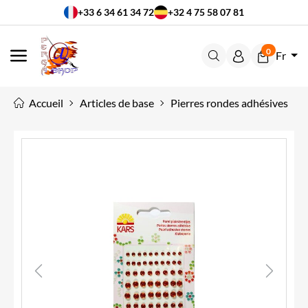
+33 6 34 61 34 72
+32 4 75 58 07 81
0
Fr
MENU
Accueil
Articles de base
Pierres rondes adhésives
Previous
Next