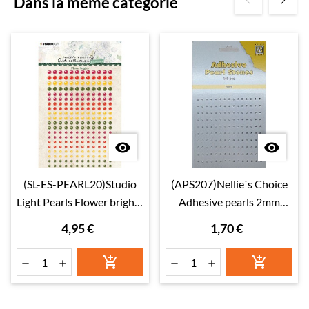
Dans la même catégorie


(SL-ES-PEARL20)Studio
(APS207)Nellie`s Choice
Light Pearls Flower brights
Adhesive pearls 2mm
Essentials nr.20
White - Ivory - Silver
4,95 €
1,70 €





