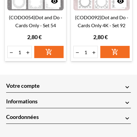


(CODO054)Dot and Do -
(CODO092)Dot and Do -
Cards Only - Set 54
Cards Only 4K - Set 92
2,80 €
2,80 €






Votre compte
keyboard_arrow_down
Informations
keyboard_arrow_down
Coordonnées
keyboard_arrow_down