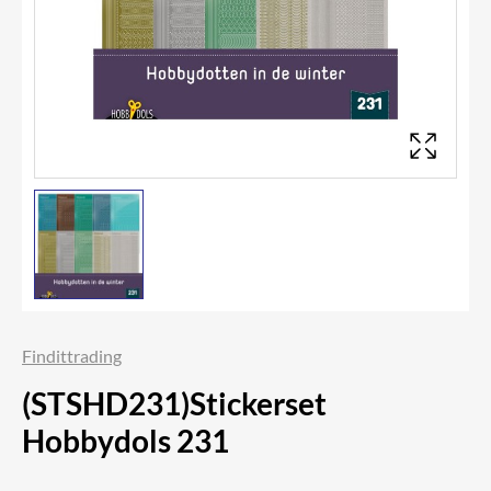
Findittrading
(STSHD231)Stickerset
Hobbydols 231