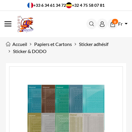
+33 6 34 61 34 72
+32 4 75 58 07 81
0
Fr
MENU
Accueil
Papiers et Cartons
Sticker adhésif
Sticker & DODO