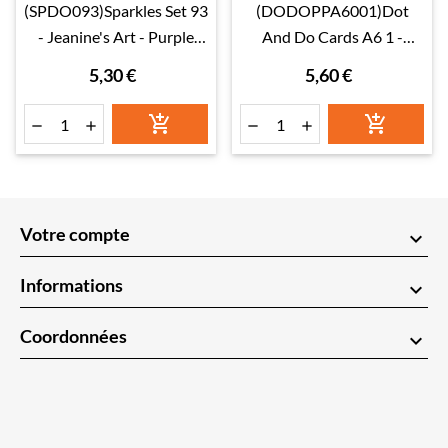
(SPDO093)Sparkles Set 93
(DODOPPA6001)Dot
- Jeanine's Art - Purple
And Do Cards A6 1 -
Flowers
Wedding Flowers
5,30 €
5,60 €






Votre compte
keyboard_arrow_down
Informations
keyboard_arrow_down
Coordonnées
keyboard_arrow_down