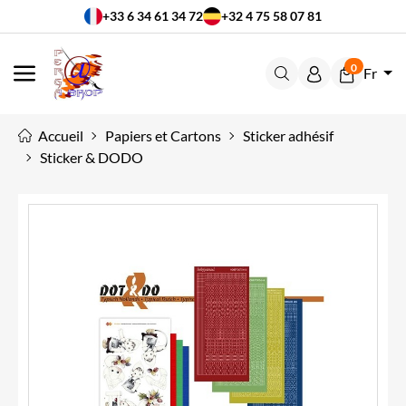
+33 6 34 61 34 72
+32 4 75 58 07 81
0
Fr
MENU
Accueil
Papiers et Cartons
Sticker adhésif
Sticker & DODO