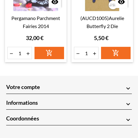


Pergamano Parchment
(AUCD1005)Aurelie
Fairies 2014
Butterfly 2 Die
32,00 €
5,50 €






Votre compte
keyboard_arrow_down
Informations
keyboard_arrow_down
Coordonnées
keyboard_arrow_down