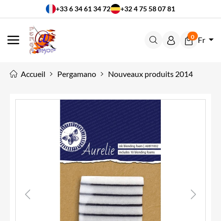
+33 6 34 61 34 72
+32 4 75 58 07 81
0
Fr
MENU
Accueil
Pergamano
Nouveaux produits 2014
Previous
Next