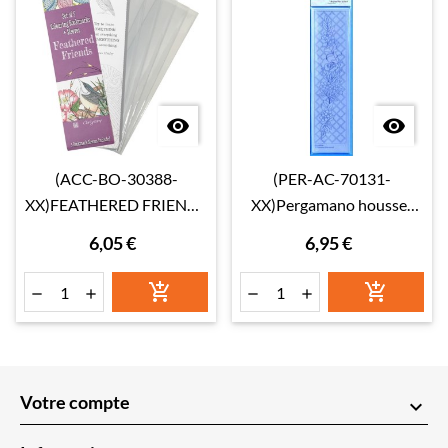


(ACC-BO-30388-
(PER-AC-70131-
XX)FEATHERED FRIENDS
XX)Pergamano housses
COLOURING
pour signets(41174)
6,05 €
6,95 €
BOOKMARKS






Votre compte
keyboard_arrow_down