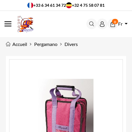
+33 6 34 61 34 72
+32 4 75 58 07 81
0
Fr
MENU
Accueil
Pergamano
Divers