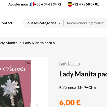
Appeler nous :
+33 6 34 61 34 72
+32 4 75 58 07 81
Contact
Tous les catégories
ady Manita
Lady Manita pack 6
Lady Manita
Lady Manita pa
Référence :
LMPACK6
6,00 €