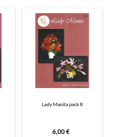
Lady Manita pack 8
Lady

Aperçu rapide

6,00 €