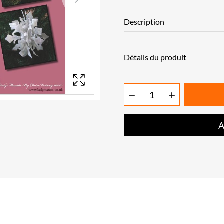
Next
Description
Détails du produit


A