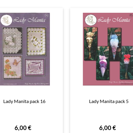
Lady Manita pack 16
Lady Manita pack 5

Aperçu rapide

Aperçu rapide
6,00 €
6,00 €