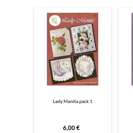
Lady Manita pack 1

Aperçu rapide
6,00 €