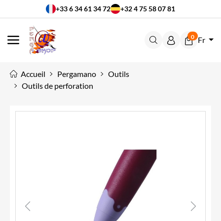
+33 6 34 61 34 72
+32 4 75 58 07 81
0
Fr
MENU
Accueil
Pergamano
Outils
Outils de perforation
Previous
Next