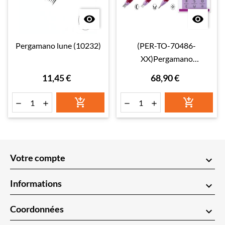


Pergamano lune (10232)
(PER-TO-70486-
XX)Pergamano
Pergamano Multi-Needle
11,45 €
68,90 €
Tools - Handy Tools & Tool
Guide






Votre compte
keyboard_arrow_down
Informations
keyboard_arrow_down
Coordonnées
keyboard_arrow_down