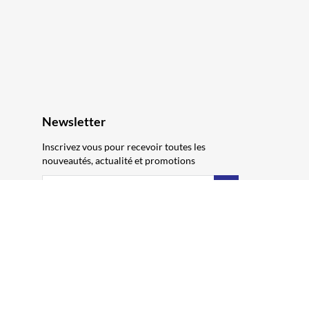
Newsletter
Inscrivez vous pour recevoir toutes les
nouveautés, actualité et promotions
S’abonner
Vous pouvez vous désinscrire à tout moment.
Vous trouverez pour cela nos informations de
contact dans les conditions d'utilisation du
site.
Digital