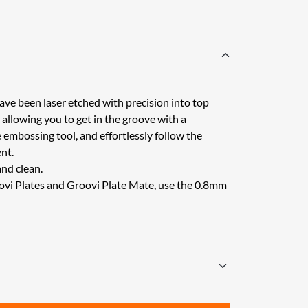
have been laser etched with precision into top
y allowing you to get in the groove with a
embossing tool, and effortlessly follow the
nt.
and clean.
oovi Plates and Groovi Plate Mate, use the 0.8mm