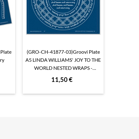
Plate
(GRO-CH-41877-03)Groovi Plate
(GRO-FL-4

Aperçu rapide

ry
A5 LINDA WILLIAMS' JOY TO THE
A5 LI
WORLD NESTED WRAPS -
CHRISTMAS TREASURES
11,50 €