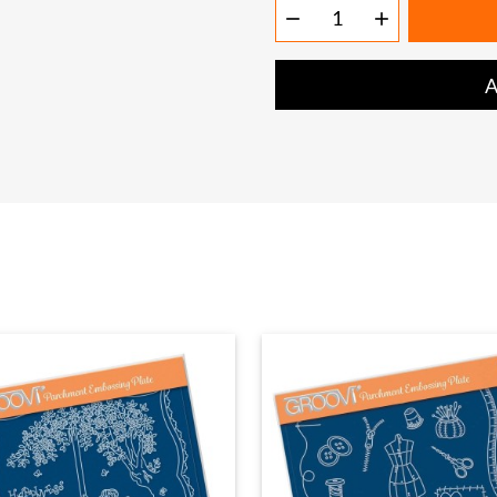


A