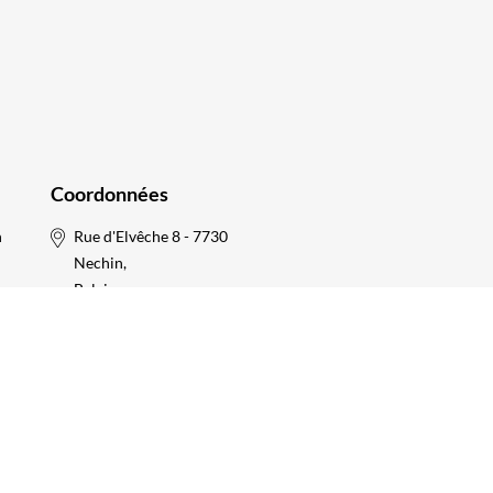
Coordonnées
n
Rue d'Elvêche 8 - 7730
Nechin,
Belgique
Belgique +32 4 75 58 07
81
France +33 6 34 61 34
72
ght © 2026 Pergashop. Tous droits réservés Développé par
Oxton 