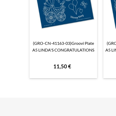
(GRO-CN-41163-03)Groovi Plate
(GRO

Aperçu rapide
A5 LINDA'S CONGRATULATIONS
A5 L
11,50 €