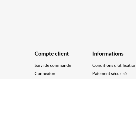
Compte client
Informations
Suivi de commande
Conditions d'utilisatio
Connexion
Paiement sécurisé
Créez votre compte
Nous contacter
Plan du site
Copyri