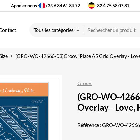
Appeler nous :
+33 6 34 61 34 72
+32 4 75 58 07 81
Contact
Tous les catégories
Size
(GRO-WO-42666-03)Groovi Plate A5 Grid Overlay - Love
Groovi
(GRO-WO-42666-
Overlay - Love,
Référence :
GRO-WO-42666