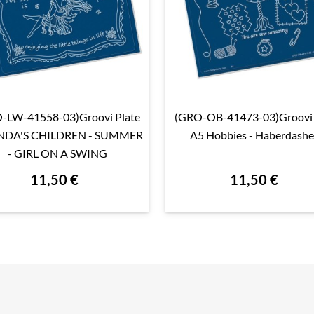
-LW-41558-03)Groovi Plate
(GRO-OB-41473-03)Groovi 

Aperçu rapide

Aperçu rapide
INDA'S CHILDREN - SUMMER
A5 Hobbies - Haberdashe
- GIRL ON A SWING
11,50 €
11,50 €