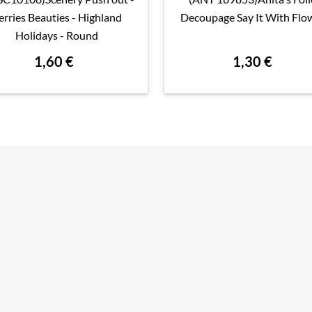

Aperçu rapide

Aperçu rapide
erries Beauties - Highland
Decoupage Say It With Flo
Holidays - Round
1,60 €
1,30 €