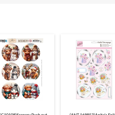
SC10108)Scenery Push out -
(ANT 169853)Anita's Foil