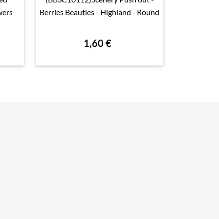

Aperçu rapide

wers
Berries Beauties - Highland - Round
1,60 €