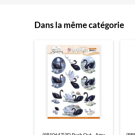
Dans la même catégorie
(SB10647)3D Push Out - Amy
(BB