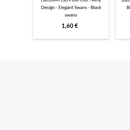

Aperçu rapide
Design - Elegant Swans - Black
B
swans
1,60 €