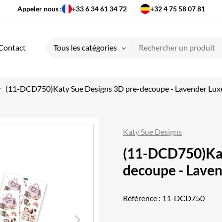
Appeler nous :
+33 6 34 61 34 72
+32 4 75 58 07 81
Contact
Tous les catégories
(11-DCD750)Katy Sue Designs 3D pre-decoupe - Lavender Lux
Katy Sue Designs
(11-DCD750)Kat
decoupe - Lave
Référence :
11-DCD750