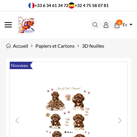
+33 6 34 61 34 72
+32 4 75 58 07 81
0
Fr
MENU
Accueil
Papiers et Cartons
3D feuilles
Nouveau
Previous
Next