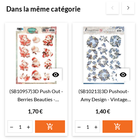
Dans la même catégorie


(SB10957)3D Push Out -
(SB10213)3D Pushout-
Berries Beauties -
Amy Design - Vintage
Nostalgic Noel - Nostalgic
Winter - Wreaths
1,70 €
1,40 €
Santa





