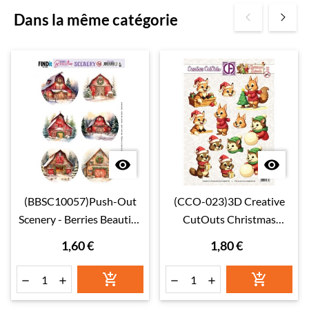
Dans la même catégorie


(BBSC10057)Push-Out
(CCO-023)3D Creative
Scenery - Berries Beauties
CutOuts Christmas
- Barn - Round
Animals 01
1,60 €
1,80 €





