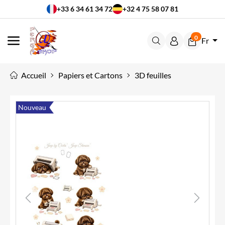
+33 6 34 61 34 72
+32 4 75 58 07 81
0
Fr
MENU
Accueil
Papiers et Cartons
3D feuilles
Nouveau
Previous
Next