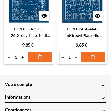


(GRO-FL-42511-
(GRO-PA-42444-
26)Groovi Plate Midi
26)Groovi Plate Midi
Linda's Floral Shape -
Genevieve French Lace
9,85 €
9,85 €
Sweet Pea Square






Votre compte
keyboard_arrow_down
Informations
keyboard_arrow_down
Coordonnées
keyboard_arrow_down