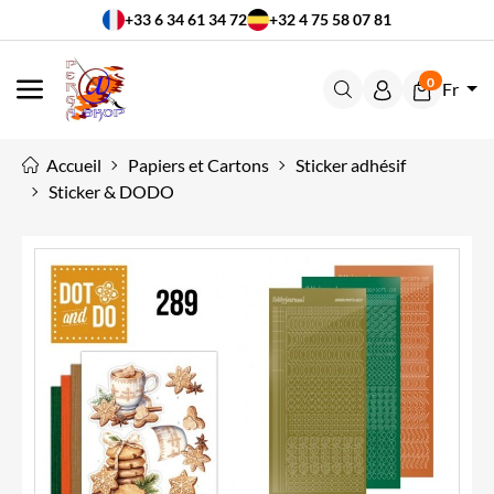
+33 6 34 61 34 72
+32 4 75 58 07 81
0
Fr
MENU
Accueil
Papiers et Cartons
Sticker adhésif
Sticker & DODO