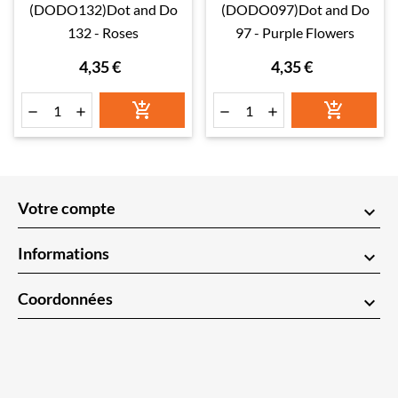
(DODO132)Dot and Do
(DODO097)Dot and Do
132 - Roses
97 - Purple Flowers
4,35 €
4,35 €






Votre compte
keyboard_arrow_down
Informations
keyboard_arrow_down
Coordonnées
keyboard_arrow_down