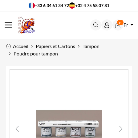
+33 6 34 61 34 72
+32 4 75 58 07 81
0
Fr
MENU
Accueil
Papiers et Cartons
Tampon
Poudre pour tampon
Previous
Next