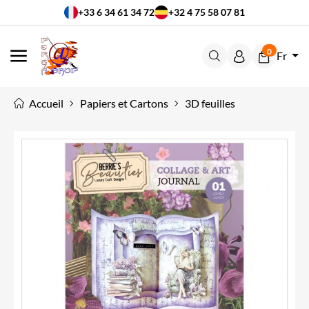
+33 6 34 61 34 72
+32 4 75 58 07 81
0
Fr
MENU
Accueil
Papiers et Cartons
3D feuilles