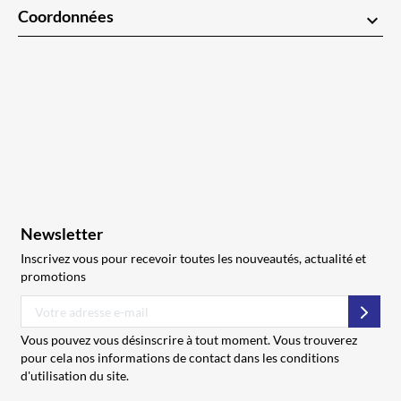
Coordonnées
keyboard_arrow_down
Newsletter
Inscrivez vous pour recevoir toutes les nouveautés, actualité et
promotions
S’abo
Vous pouvez vous désinscrire à tout moment. Vous trouverez
pour cela nos informations de contact dans les conditions
d'utilisation du site.