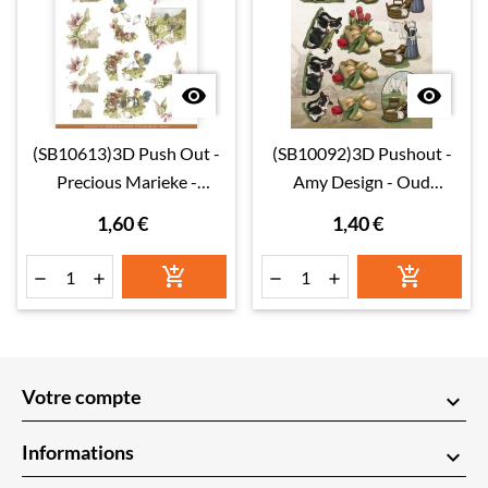


(SB10613)3D Push Out -
(SB10092)3D Pushout -
Precious Marieke -
Amy Design - Oud
Cuddling on the Farm -
Hollands
1,60 €
1,40 €
Chicken






Votre compte
keyboard_arrow_down
Informations
keyboard_arrow_down