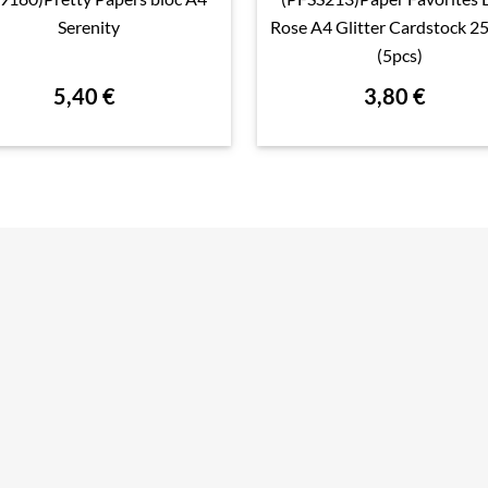

Aperçu rapide

Aperçu rapide
Serenity
Rose A4 Glitter Cardstock 
(5pcs)
5,40 €
3,80 €