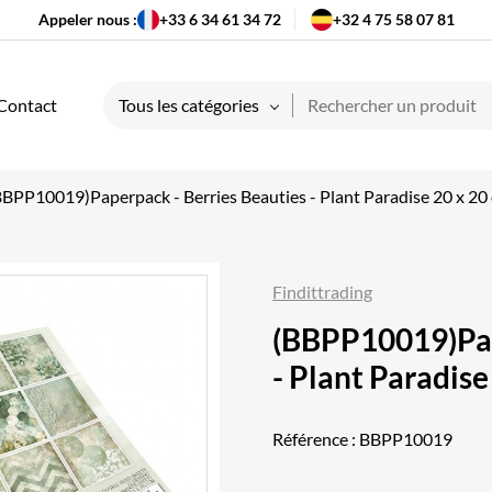
Appeler nous :
+33 6 34 61 34 72
+32 4 75 58 07 81
Contact
Tous les catégories
BBPP10019)Paperpack - Berries Beauties - Plant Paradise 20 x 20
Findittrading
(BBPP10019)Pap
- Plant Paradise
Référence :
BBPP10019