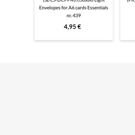

Aperçu rapide
Envelopes for A6 cards Essentials
nr. 439
4,95 €