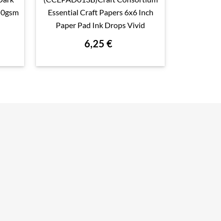

Aperçu rapide

250gsm
Essential Craft Papers 6x6 Inch
Paper Pad 
Paper Pad Ink Drops Vivid
Es
6,25 €