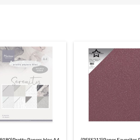
9180)Pretty Papers bloc A4
(PFSS213)Paper Favorites 