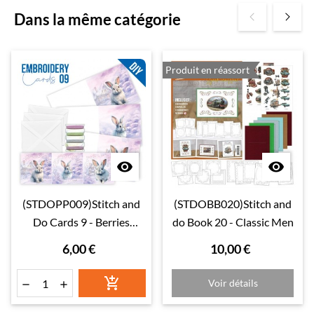
Dans la même catégorie
Produit en réassort


(STDOPP009)Stitch and
(STDOBB020)Stitch and
Do Cards 9 - Berries
do Book 20 - Classic Men
Beauties - Rabbits
6,00 €
10,00 €

Voir détails

