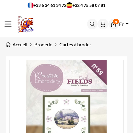
+33 6 34 61 34 72
+32 4 75 58 07 81
0
Fr
MENU
Accueil
Broderie
Cartes à broder