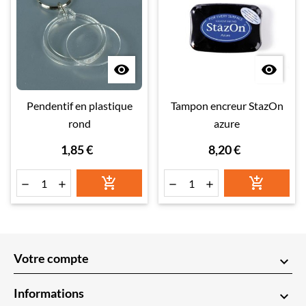


Pendentif en plastique
Tampon encreur StazOn
rond
azure
1,85 €
8,20 €






Votre compte
keyboard_arrow_down
Informations
keyboard_arrow_down