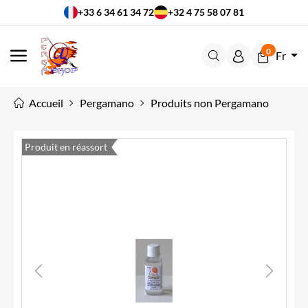
+33 6 34 61 34 72
+32 4 75 58 07 81
0
Fr
MENU
Accueil
Pergamano
Produits non Pergamano
Produit en réassort
Previous
Next