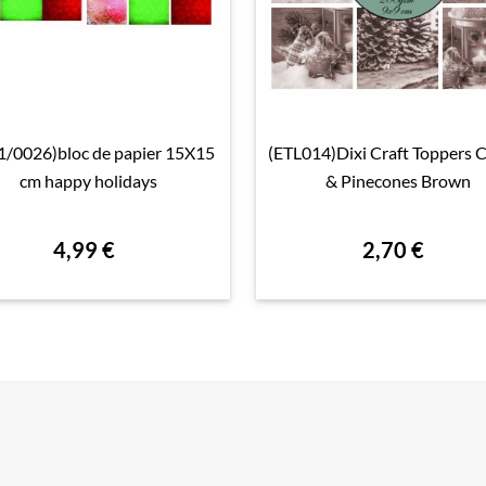
1/0026)bloc de papier 15X15
(ETL014)Dixi Craft Toppers 

Aperçu rapide

Aperçu rapide
cm happy holidays
& Pinecones Brown
4,99 €
2,70 €