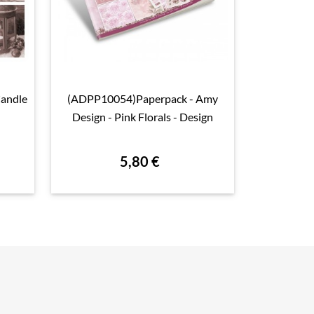
Candle
(ADPP10054)Paperpack - Amy
(CC-M

Aperçu rapide

Design - Pink Florals - Design
Companion
5,80 €