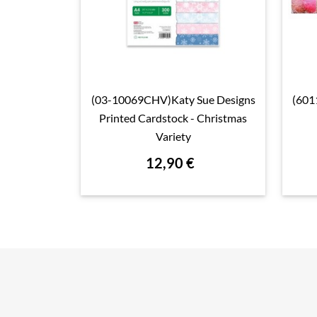
(03-10069CHV)Katy Sue Designs
(601

Aperçu rapide
Printed Cardstock - Christmas
Variety
12,90 €