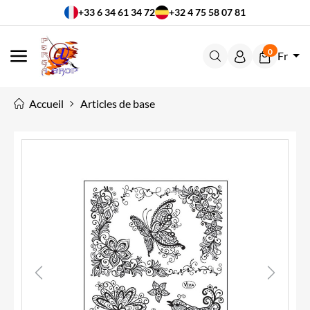
+33 6 34 61 34 72
+32 4 75 58 07 81
0
Fr
MENU
Accueil
Articles de base
Previous
Next