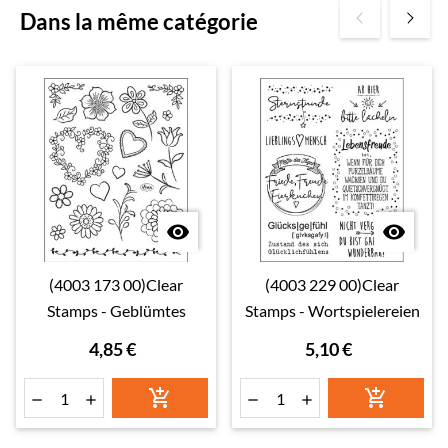
Dans la même catégorie


(4003 173 00)Clear
(4003 229 00)Clear
Stamps - Geblümtes
Stamps - Wortspielereien
4,85 €
5,10 €





